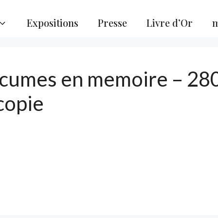
Expositions
Presse
Livre d’Or
m
ecumes en memoire – 280
copie