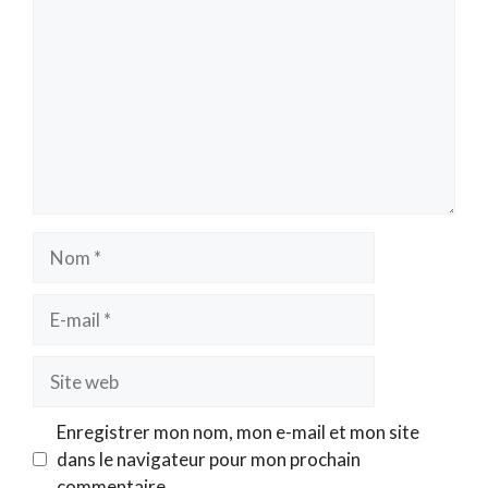
Nom
E-
mail
Site
web
Enregistrer mon nom, mon e-mail et mon site
dans le navigateur pour mon prochain
commentaire.